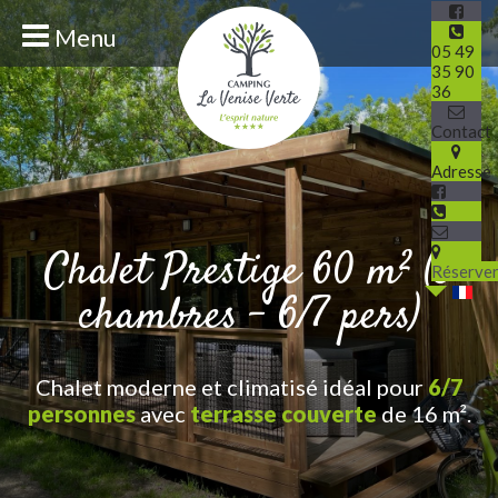
Menu
05 49
35 90
36
Contact
Adresse
Chalet Prestige 60 m² (3
Réserve
chambres - 6/7 pers)
Chalet moderne et climatisé idéal pour
6/7
personnes
avec
terrasse couverte
de 16 m².