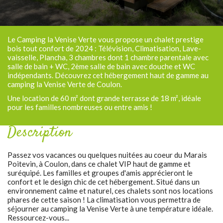
Le Camping la Venise Verte vous propose un chalet prestige
bois tout confort de 2024 : Télévision, Climatisation, Lave-
vaisselle, Plancha, 3 chambres dont 1 chambre parentale avec
salle de bain + WC, 2ème salle de bain avec douche et WC
indépendants. Découvrez cet hébergement haut de gamme au
camping la Venise Verte de Coulon.
Une location de 60 m² dont grande terrasse de 18 m², idéale
pour les familles nombreuses ou entre amis !
Description
Passez vos vacances ou quelques nuitées au coeur du Marais
Poitevin, à Coulon, dans ce chalet VIP haut de gamme et
suréquipé. Les familles et groupes d'amis apprécieront le
confort et le design chic de cet hébergement. Situé dans un
environnement calme et naturel, ces chalets sont nos locations
phares de cette saison ! La climatisation vous permettra de
séjourner au camping la Venise Verte à une température idéale.
Ressourcez-vous...